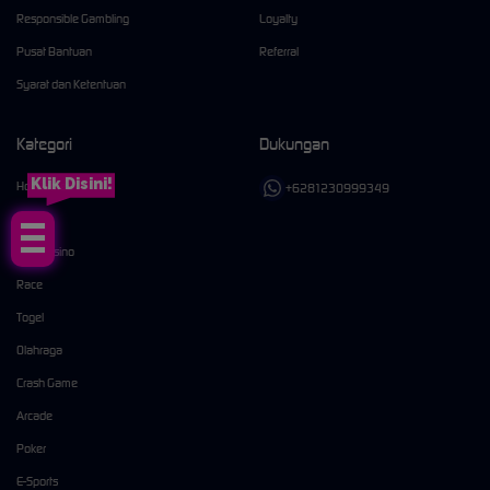
Responsible Gambling
Loyalty
Pusat Bantuan
Referral
Syarat dan Ketentuan
Kategori
Dukungan
Klik Disini!
Hot Games
+6281230999349
Slots
Live Casino
Race
Togel
Olahraga
Crash Game
Arcade
Poker
E-Sports