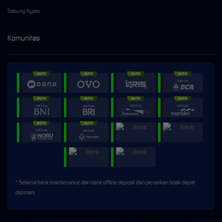
Sabung Ayam
Komunitas
* Selama bank maintenance dan bank offline deposit dan penarikan tidak dapat
diproses