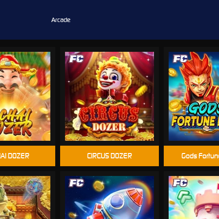
Arcade
HAI DOZER
CIRCUS DOZER
Gods Fortun