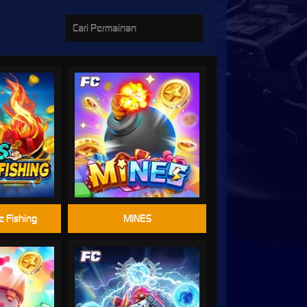
e Fishing
MINES