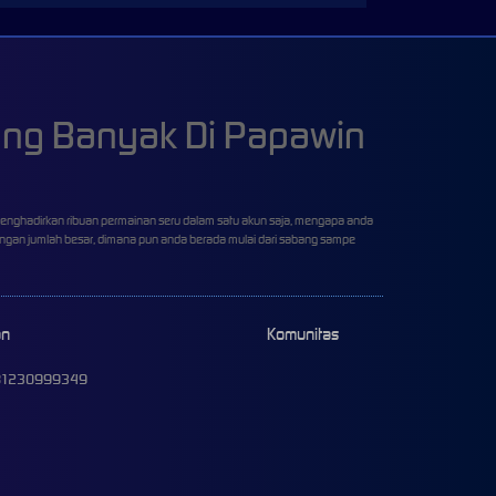
ng Banyak Di Papawin
 menghadirkan ribuan permainan seru dalam satu akun saja, mengapa anda
engan jumlah besar, dimana pun anda berada mulai dari sabang sampe
an
Komunitas
81230999349