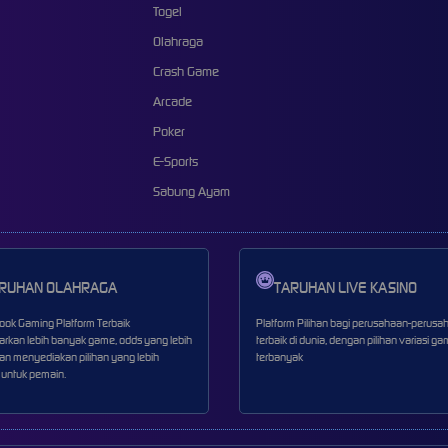
Togel
Olahraga
Crash Game
Arcade
Poker
E-Sports
Sabung Ayam
RUHAN OLAHRAGA
TARUHAN LIVE KASINO
ook Gaming Platform Terbaik
Platform Pilihan bagi perusahaan-perusa
kan lebih banyak game, odds yang lebih
terbaik di dunia, dengan pilihan variasi g
 dan menyediakan pilihan yang lebih
terbanyak
untuk pemain.