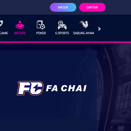
MASUK
DAFTAR
 GAME
ARCADE
POKER
E-SPORTS
SABUNG AYAM
PROMOSI