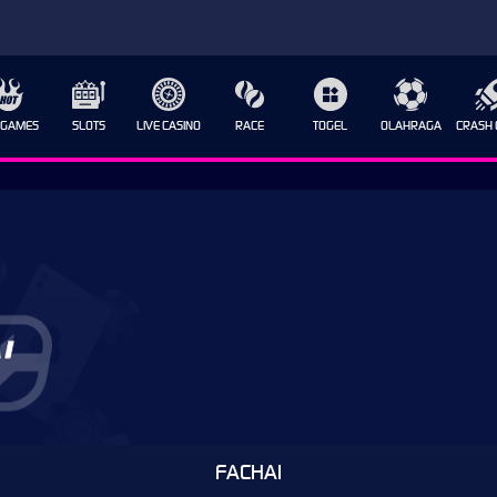
 GAMES
SLOTS
LIVE CASINO
RACE
TOGEL
OLAHRAGA
CRASH
FACHAI