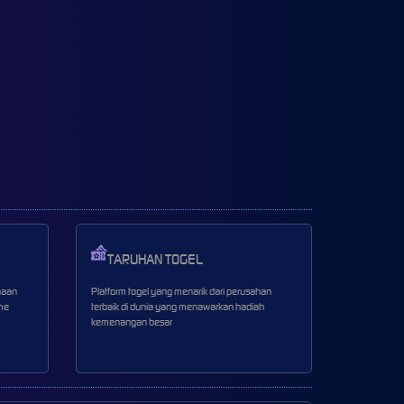
TARUHAN TOGEL
haan
Platform togel yang menarik dari perusahan
ame
terbaik di dunia yang menawarkan hadiah
kemenangan besar