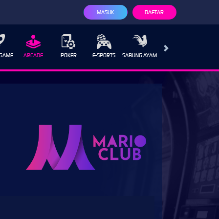
MASUK
DAFTAR
 GAME
ARCADE
POKER
E-SPORTS
SABUNG AYAM
PROMOSI