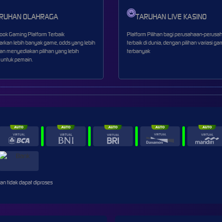
RUHAN OLAHRAGA
TARUHAN LIVE KASINO
ook Gaming Platform Terbaik
Platform Pilihan bagi perusahaan-perusa
kan lebih banyak game, odds yang lebih
terbaik di dunia, dengan pilihan variasi g
 dan menyediakan pilihan yang lebih
terbanyak
untuk pemain.
an tidak dapat diproses