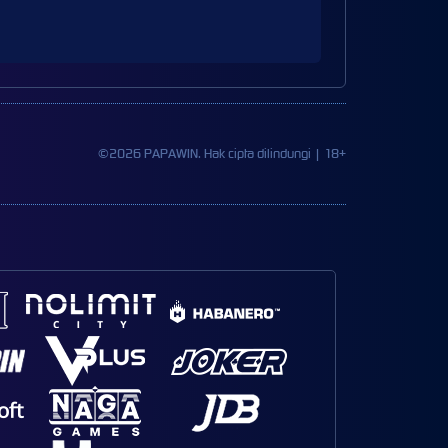
©2026 PAPAWIN. Hak cipta dilindungi | 18+