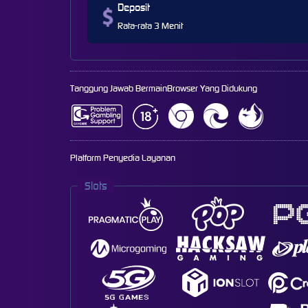
Deposit
Rata-rata 3 Menit
Tanggung Jawab Bermain
Browser Yang Didukung
Platform Penyedia Layanan
Slots