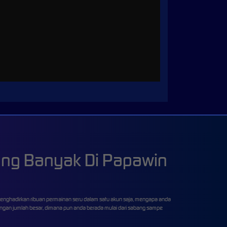
ng Banyak Di Papawin
 menghadirkan ribuan permainan seru dalam satu akun saja, mengapa anda
engan jumlah besar, dimana pun anda berada mulai dari sabang sampe