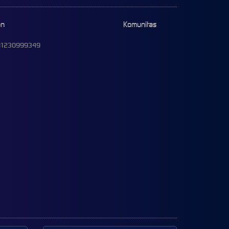
an
Komunitas
81230999349