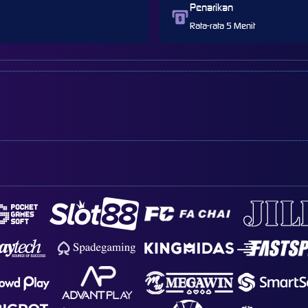
Penarikan
Rata-rata 5 Menit