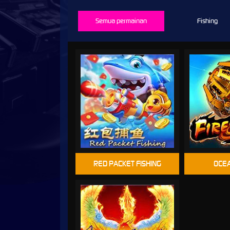
Semua permainan
Fishing
RED PACKET FISHING
OCEA