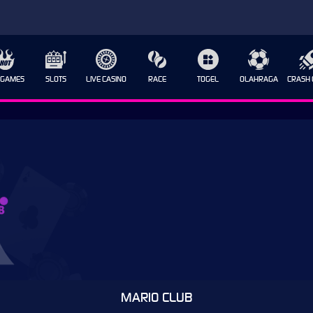
 GAMES
SLOTS
LIVE CASINO
RACE
TOGEL
OLAHRAGA
CRASH
MARIO CLUB