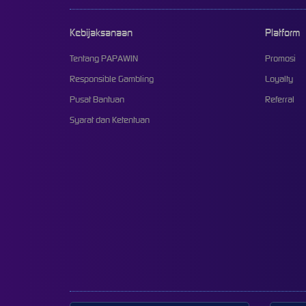
Kebijaksanaan
Platform
Tentang PAPAWIN
Promosi
Responsible Gambling
Loyalty
Pusat Bantuan
Referral
Syarat dan Ketentuan