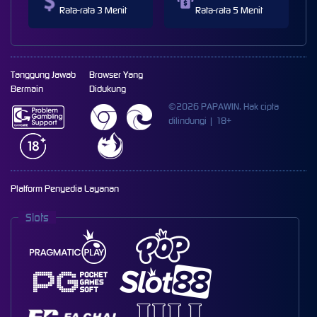
Rata-rata 3 Menit
Rata-rata 5 Menit
Tanggung Jawab
Browser Yang
Bermain
Didukung
©2026 PAPAWIN. Hak cipta
dilindungi | 18+
Platform Penyedia Layanan
Slots