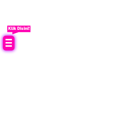
Klik Disini!