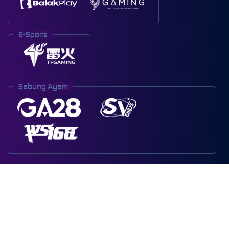
E-Sports
Sabung Ayam