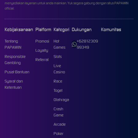
menyediakan layanan untuk anda mainkan. Yuk segera gabung dengan situs PAPAWIN
official.
Kebijaksanaan
Platform
Kategori
Dukungan
Komunitas
Tentang
Promosi
Hot
+62812309
PAPAWIN
Games
99349
Loyalty
Responsible
Slots
Referral
Gambling
Live
Pusat Bantuan
Casino
Syarat dan
Race
Ketentuan
Togel
Olahraga
Crash
Game
Arcade
Poker