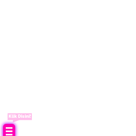
Klik Disini!