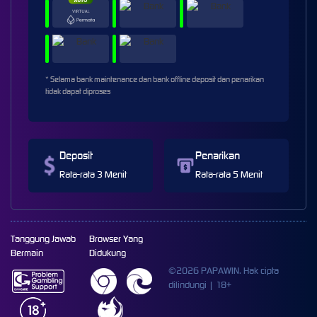
* Selama bank maintenance dan bank offline deposit dan penarikan
tidak dapat diproses
Deposit
Penarikan
Rata-rata 3 Menit
Rata-rata 5 Menit
Tanggung Jawab
Browser Yang
Bermain
Didukung
©2026 PAPAWIN. Hak cipta
dilindungi | 18+