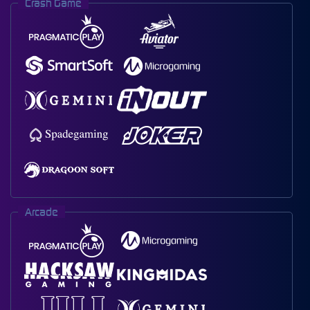
Crash Game
Arcade