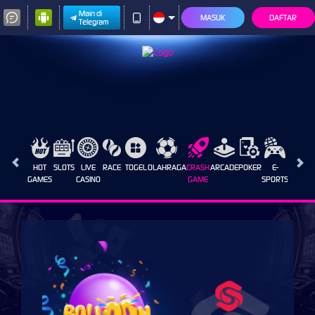
Main di
MASUK
DAFTAR
Telegram
HOT
SLOTS
LIVE
RACE
TOGEL
OLAHRAGA
CRASH
ARCADE
POKER
E-
SABUN
GAMES
CASINO
GAME
SPORTS
AYAM