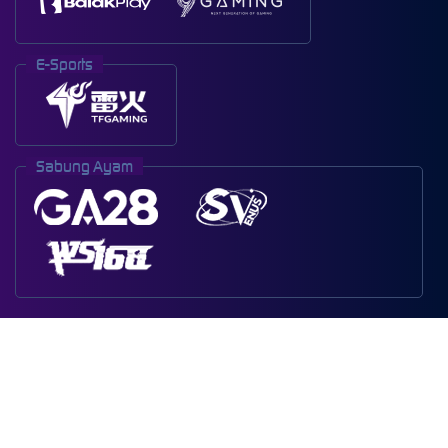
E-Sports
Sabung Ayam